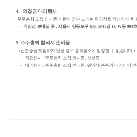
4.
의결권 대리행사
주주총회 소집 안내문과 함께 첨부 드리는 위임장을 작성하신 후
-
위임장 보내실 곳
:
서울시 영등포구 당산로
41
길
11, W
동
904
5.
주주총회 참석시 준비물
(
신분증을 지참하지 않을 경우 총회장소에 입장할 수 없습니다
.)
-
직접행사
:
주주총회 소집 안내문
,
신분증
-
대리행사
:
주주총회 소집 안내문
,
위임장
(
주주와 대리인의 인