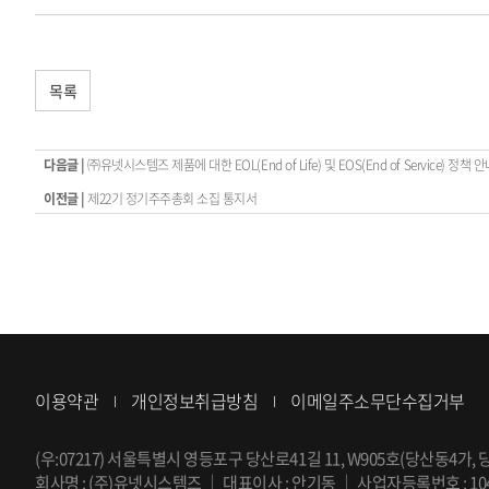
목록
다음글 |
㈜유넷시스템즈 제품에 대한 EOL(End of Life) 및 EOS(End of Service) 정책 
이전글 |
제22기 정기주주총회 소집 통지서
이용약관
개인정보취급방침
이메일주소무단수집거부
(우:07217) 서울특별시 영등포구 당산로41길 11, W905호(당산동4가, 당산 
회사명 : (주)유넷시스템즈
｜
대표이사 : 안기동
｜
사업자등록번호 : 104-