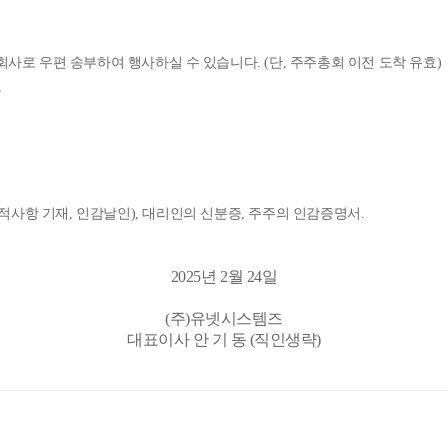
 회사로 우편 송부하여 행사하실 수 있습니다
. (
단
,
주주총회 이전 도착 유효
)
호
적사항 기재
,
인감날인
),
대리인의 신분증
,
주주의 인감증명서
.
2025년 2월 24일
(주)유넷시스템즈
대표이사 안 기 동 (직인생략)