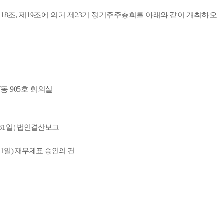
정관 제18조, 제19조에 의거 제23기 정기주주총회를 아래와 같이 개최
W
동
905
호 회의실
2월 31일) 법인결산보고
2월 31일) 재무제표 승인의 건