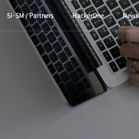
SI·SM / Partners
HackerOne
News