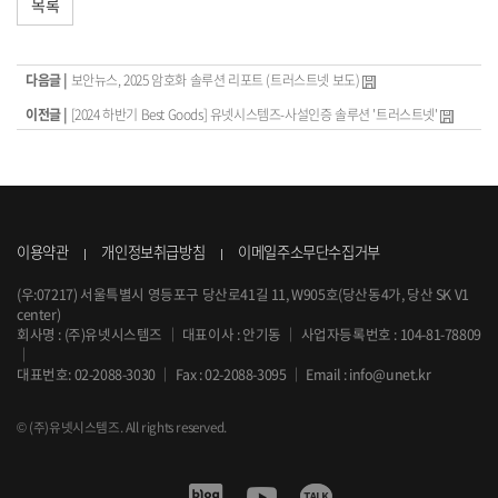
목록
다음글 |
보안뉴스, 2025 암호화 솔루션 리포트 (트러스트넷 보도)
이전글 |
[2024 하반기 Best Goods] 유넷시스템즈-사설인증 솔루션 '트러스트넷'
이용약관
개인정보취급방침
이메일주소무단수집거부
(우:07217) 서울특별시 영등포구 당산로41길 11, W905호(당산동4가, 당산 SK V1
center)
회사명 : (주)유넷시스템즈
｜
대표이사 : 안기동
｜
사업자등록번호 : 104-81-78809
｜
대표번호:
02-2088-3030
｜
Fax : 02-2088-3095
｜
Email :
info@unet.kr
© (주)유넷시스템즈. All rights reserved.