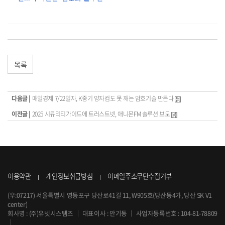
목록
다음글 |
매일경제 7/22일자, K중기 양자컴도 못 깨는 암호기술 만든다
이전글 |
2025 시큐리티가이드에 트러스트넷, 애니몬FM 솔루션 보도
이용약관
개인정보취급방침
이메일주소무단수집거부
(우:07217) 서울특별시 영등포구 당산로41길 11, W905호(당산동4가, 당산 SK V1
center)
회사명 : (주)유넷시스템즈
｜
대표이사 : 안기동
｜
사업자등록번호 : 104-81-78809
｜