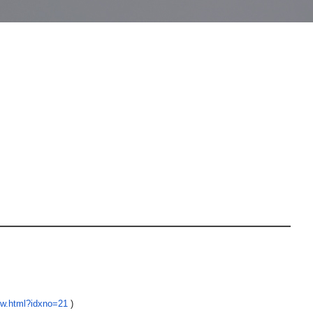
ew.html?idxno=21
)