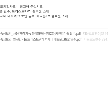
보도되었사오니 참고해 주십시오.
술 필수, 트러스트KMS 솔루션 소개
 네트워크 보안 필수, 애니몬FM 솔루션 소개
심보안_사용 환경 자동 최적화하는 암호화,키관리기술 필수.pdf
다운로드횟수[3694
중심보안_안전한 제로트러스트위해 차세대 네트워크보안필수.pdf
다운로드횟수[3947