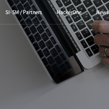
SI·SM / Partners
HackerOne
News