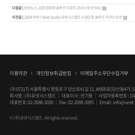
다음글 |
보안뉴스, 2025 암호화 솔루션 리포트 (트러스트넷 보도)
이전글 |
[2024 하반기 Best Goods] 유넷시스템즈-사설인증 솔루션 '트러스트넷'
이용약관
개인정보취급방침
이메일주소무단수집거부
(우:07217) 서울특별시 영등포구 당산로41길 11, W905호(당산동4가, 당산 
회사명 : (주)유넷시스템즈
｜
대표이사 : 안기동
｜
사업자등록번호 : 104-
대표번호:
02-2088-3030
｜
Fax : 02-2088-3095
｜
Email :
info@unet.
© (주)유넷시스템즈. All rights reserved.