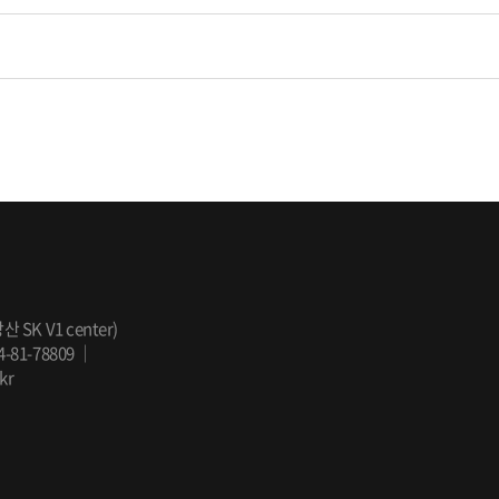
SK V1 center)
81-78809
｜
kr