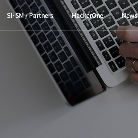
SI·SM / Partners
HackerOne
News