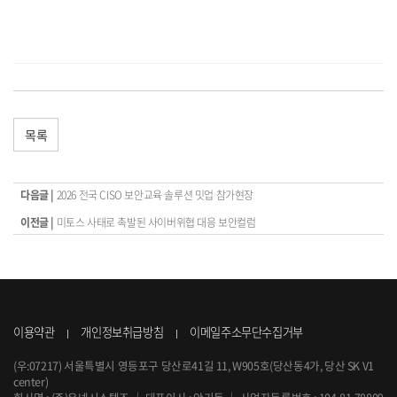
목록
다음글 |
2026 전국 CISO 보안교육 솔루션 밋업 참가현장
이전글 |
미토스 사태로 촉발된 사이버위협 대응 보안컬럼
이용약관
개인정보취급방침
이메일주소무단수집거부
(우:07217) 서울특별시 영등포구 당산로41길 11, W905호(당산동4가, 당산 SK V1
center)