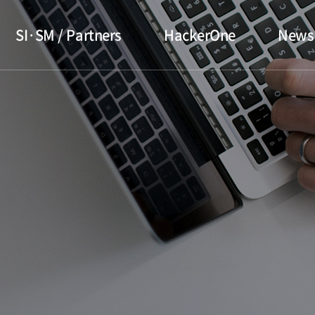
SI·SM / Partners
HackerOne
News