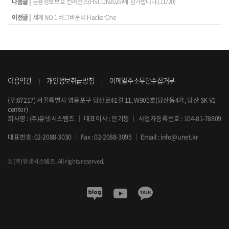
다음글 |
금융정보보호 컨퍼런스(FISCON2025)에 참가합니다.(11/20)
이전글 |
세계 NO.1 버그바운티 HackerOne
이용약관
개인정보취급방침
이메일주소무단수집거부
(우:07217) 서울특별시 영등포구 당산로41길 11, W905호(당산동4가, 당산 SK V1
center)
회사명 : (주)유넷시스템즈
｜
대표이사 : 안기동
｜
사업자등록번호 : 104-81-78809
｜
대표번호:
02-2088-3030
｜
Fax : 02-2088-3095
｜
Email :
info@unet.kr
© (주)유넷시스템즈. All rights reserved.