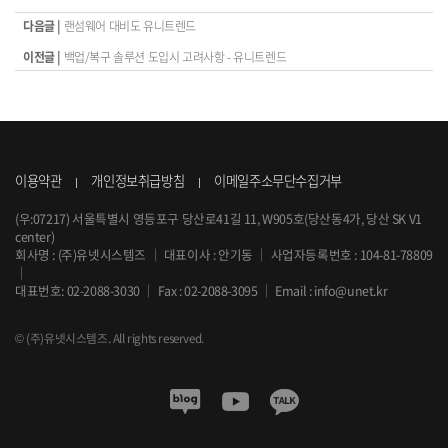
다음글 |
랜섬웨어 대비도 유니트렌드
이전글 |
백업/복구 솔루션 도입시 고려사항 - 유니트렌드
이용약관
개인정보취급방침
이메일주소무단수집거부
(우:07217) 서울특별시 영등포구 당산로41길 11, W905호(당산동4가, 당산 SK V1
center)
회사명 : (주)유넷시스템즈
｜
대표이사 : 안기동
｜
사업자등록번호 : 104-81-78809
｜
대표번호:
02-2088-3030
｜
Fax : 02-2088-3095
｜
Email :
info@unet.kr
© (주)유넷시스템즈. All rights reserved.