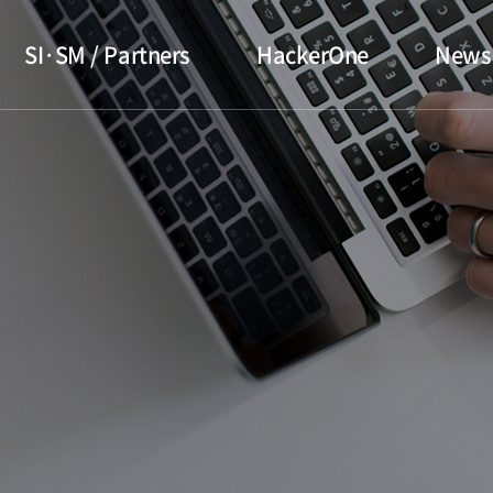
SI·SM / Partners
HackerOne
News