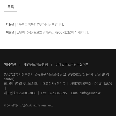
목록
다음글 |
따뜻하고 행복한 연말 되시길 바랍니다.
이전글 |
유넷이 금융정보보호 컨퍼런스(FISCON2023)에 참가합니다.
이용약관
개인정보취급방침
이메일주소무단수집거부
(우:07217) 서울특별시 영등포구 당산로41길 11, W905호(당산동4가, 당산 SK V1
center)
회사명 : (주)유넷시스템즈
｜
대표이사 : 안기동
｜
사업자등록번호 : 104-81-78809
｜
대표번호:
02-2088-3030
｜
Fax : 02-2088-3095
｜
Email :
info@unet.kr
© (주)유넷시스템즈. All rights reserved.