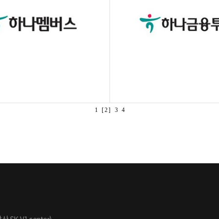
1
[ 2 ]
3
4