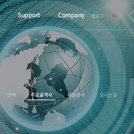
Support
Company
블로그
KR
EN
연혁
주요고객사
채용안내
오시는길