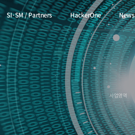
SI·SM / Partners
HackerOne
News
사업영역