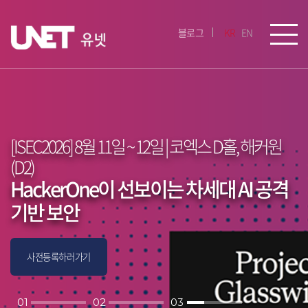
블로그
KR
EN
[ISEC2026] 8월 11일 ~ 12일 | 코엑스 D홀, 해커원
해커원의 지속적 위협노출관리(CTEM)
HackerOne이 선보이는 차세대 AI 공격
로 해결!
기반 보안
세계 No.1 버그바운티 HackerOne
자세히보기
사전등록하러가기
01
02
03