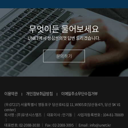
무엇이든 물어보세요
UNET에서 성심성의껏 답변 드리겠습니다.
문의하기
이용약관
개인정보취급방침
이메일주소무단수집거부
(우:07217) 서울특별시 영등포구 당산로41길 11, W905호(당산동4가, 당산 SK V1
center)
회사명 : (주)유넷시스템즈
｜
대표이사 : 안기동
｜
사업자등록번호 : 104-81-78809
｜
대표번호:
02-2088-3030
｜
Fax : 02-2088-3095
｜
Email :
info@unet.kr