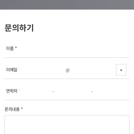
문의하기
이름
*
이메일
*
TOGG
@
연락처
*
-
-
문의내용
*