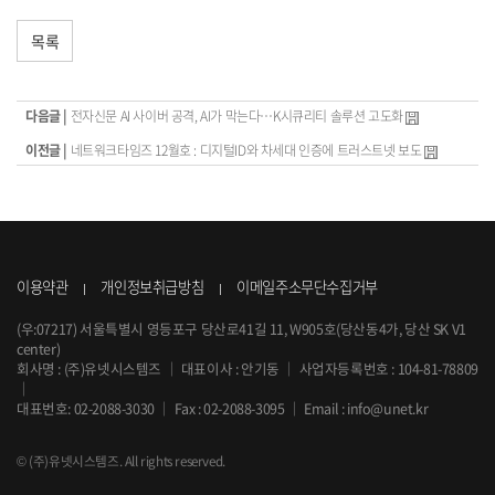
목록
다음글 |
전자신문 AI 사이버 공격, AI가 막는다…K시큐리티 솔루션 고도화
이전글 |
네트워크타임즈 12월호 : 디지털ID와 차세대 인증에 트러스트넷 보도
이용약관
개인정보취급방침
이메일주소무단수집거부
(우:07217) 서울특별시 영등포구 당산로41길 11, W905호(당산동4가, 당산 SK V1
center)
회사명 : (주)유넷시스템즈
｜
대표이사 : 안기동
｜
사업자등록번호 : 104-81-78809
｜
대표번호:
02-2088-3030
｜
Fax : 02-2088-3095
｜
Email :
info@unet.kr
© (주)유넷시스템즈. All rights reserved.