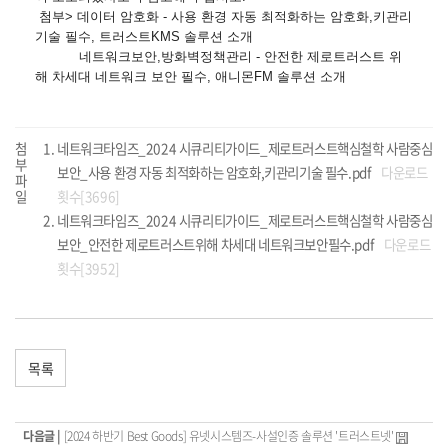
첨부> 데이터 암호화 - 사용 환경 자동 최적화하는 암호화,키관리
기술 필수, 트러스트KMS 솔루션 소개
네트워크보안,방화벽정책관리 - 안전한 제로트러스트 위
해 차세대 네트워크 보안 필수, 애니몬FM 솔루션 소개
첨
네트워크타임즈_2024 시큐리티가이드_제로트러스트핵심철학 사람중심
부
보안_사용 환경 자동 최적화하는 암호화,키관리기술 필수.pdf
다운로드
파
일
횟수[3696]
네트워크타임즈_2024 시큐리티가이드_제로트러스트핵심철학 사람중심
보안_안전한 제로트러스트위해 차세대 네트워크보안필수.pdf
다운로드
횟수[3952]
목록
다음글 |
[2024 하반기 Best Goods] 유넷시스템즈-사설인증 솔루션 '트러스트넷'