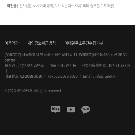
이전글 |
전자신문 AI 사이버 공격, AI가 막는다…K시큐리티 솔루션 고도화
이용약관
개인정보취급방침
이메일주소무단수집거부
(우:07217) 서울특별시 영등포구 당산로41길 11, W905호(당산동4가, 당산 SK V1
center)
회사명 : (주)유넷시스템즈
｜
대표이사 : 안기동
｜
사업자등록번호 : 104-81-78809
｜
대표번호:
02-2088-3030
｜
Fax : 02-2088-3095
｜
Email :
info@unet.kr
© (주)유넷시스템즈. All rights reserved.