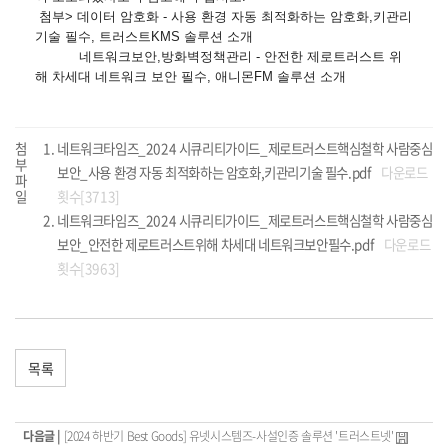
첨부> 데이터 암호화 - 사용 환경 자동 최적화하는 암호화,키관리
기술 필수, 트러스트KMS 솔루션 소개
네트워크보안,방화벽정책관리 - 안전한 제로트러스트 위
해 차세대 네트워크 보안 필수, 애니몬FM 솔루션 소개
첨
네트워크타임즈_2024 시큐리티가이드_제로트러스트핵심철학 사람중심
부
보안_사용 환경 자동 최적화하는 암호화,키관리기술 필수.pdf
다운로드
파
일
횟수[3713]
네트워크타임즈_2024 시큐리티가이드_제로트러스트핵심철학 사람중심
보안_안전한 제로트러스트위해 차세대 네트워크보안필수.pdf
다운로드
횟수[3963]
목록
다음글 |
[2024 하반기 Best Goods] 유넷시스템즈-사설인증 솔루션 '트러스트넷'